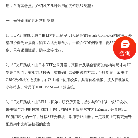
用，各有其特点。介绍以下几种常用的光纤跳线类型：
一、光纤跳线的四种常用类型
1、FC光纤跳线：最早由日本NTT研制，FC是英文Ferrule Connector的缩写，外
部保护套为金属套，紧固方式为螺丝扣。一般在ODF侧采用，配线架上使用最
多。具有紧固性强、防灰尘等优点。
2、SC光纤跳线：由日本NTT公司开发，其插针及耦合套筒的结构与尺寸与FC
型完全相同。标准方形接头，插拔销闩式锁的紧固方式，不须旋转，常用作
GBIC光模块的连接器，在路由器上使用较多。具有价格低廉、接入损耗波动
小等特点。常用于100G BASE—FX的连接。
3、LC光纤跳线：由BELL（贝尔）研究所开发，接头与SC相似，较SC较小。
采用操作方便的模块化插孔闩锁，插针和套筒的尺寸为1.25mm，是普通SC、
FC所用尺寸的一半。连接SFP光模块，常用于路由器，一定程度上可提高光纤
配线架中光纤连接器的密度。